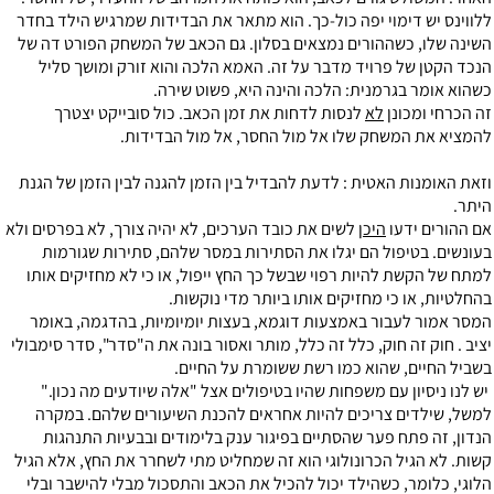
ללווינס יש דימוי יפה כול-כך. הוא מתאר את הבדידות שמרגיש הילד בחדר
השינה שלו, כשההורים נמצאים בסלון. גם הכאב של המשחק הפורט דה של
הנכד הקטן של פרויד מדבר על זה. האמא הלכה והוא זורק ומושך סליל
כשהוא אומר בגרמנית: הלכה והינה היא, פשוט שירה.
זה הכרחי ומכונן
לא
לנסות לדחות את זמן הכאב. כול סובייקט יצטרך
להמציא את המשחק שלו אל מול החסר, אל מול הבדידות.
וזאת האומנות האטית : לדעת להבדיל בין הזמן להגנה לבין הזמן של הגנת
היתר.
אם ההורים ידעו
היכן
לשים את כובד הערכים, לא יהיה צורך, לא בפרסים ולא
בעונשים. בטיפול הם יגלו את הסתירות במסר שלהם, סתירות שגורמות
למתח של הקשת להיות רפוי שבשל כך החץ ייפול, או כי לא מחזיקים אותו
בהחלטיות, או כי מחזיקים אותו ביותר מדי נוקשות.
המסר אמור לעבור באמצעות דוגמא, בעצות יומיומיות, בהדגמה, באומר
יציב . חוק זה חוק, כלל זה כלל, מותר ואסור בונה את ה"סדר", סדר סימבולי
בשביל החיים, שהוא כמו רשת ששומרת על החיים.
יש לנו ניסיון עם משפחות שהיו בטיפולים אצל "אלה שיודעים מה נכון."
למשל, שילדים צריכים להיות אחראים להכנת השיעורים שלהם. במקרה
הנדון, זה פתח פער שהסתיים בפיגור ענק בלימודים ובבעיות התנהגות
קשות. לא הגיל הכרונולוגי הוא זה שמחליט מתי לשחרר את החץ, אלא הגיל
הלוגי, כלומר, כשהילד יכול להכיל את הכאב והתסכול מבלי להישבר ובלי