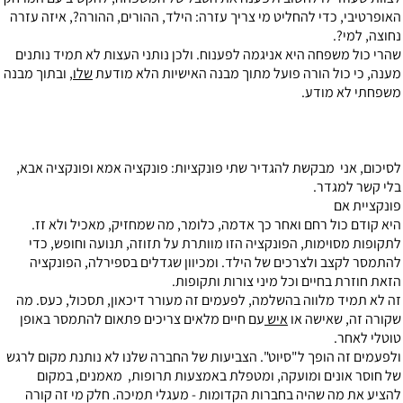
האופרטיבי, כדי להחליט מי צריך עזרה: הילד, ההורים, ההורה?, איזה עזרה
נחוצה, למי?.
שהרי כול משפחה היא אניגמה לפענוח. ולכן נותני העצות לא תמיד נותנים
מענה, כי כול הורה פועל מתוך מבנה האישיות הלא מודעת
שלו
, ובתוך מבנה
משפחתי לא מודע.
לסיכום, אני מבקשת להגדיר שתי פונקציות: פונקציה אמא ופונקציה אבא,
בלי קשר למגדר.
פונקציית אם
היא קודם כול רחם ואחר כך אדמה, כלומר, מה שמחזיק, מאכיל ולא זז.
לתקופות מסוימות, הפונקציה הזו מוותרת על תזוזה, תנועה וחופש, כדי
להתמסר לקצב ולצרכים של הילד. ומכיוון שגדלים בספירלה, הפונקציה
הזאת חוזרת בחיים וכל מיני צורות ותקופות.
זה לא תמיד מלווה בהשלמה, לפעמים זה מעורר דיכאון, תסכול, כעס. מה
שקורה זה, שאישה או
איש
עם חיים מלאים צריכים פתאום להתמסר באופן
טוטלי לאחר.
ולפעמים זה הופך ל"סיוט". הצביעות של החברה שלנו לא נותנת מקום לרגש
של חוסר אונים ומועקה, ומטפלת באמצעות תרופות, מאמנים, במקום
להציע את מה שהיה בחברות הקדומות - מעגלי תמיכה. חלק מי זה קורה