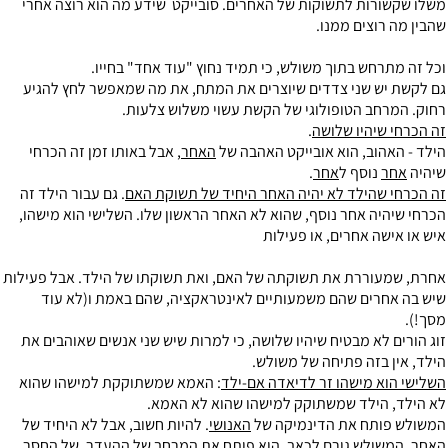
משלו שקשורות לתשוקות של האחרים. סובייקט שידע מה הוא רוצה אחרי
שהבין מה רוצים ממנו.
וכל זה מתרחש בתוך משולש, כי תמיד נחוץ "עוד אחד" בחייו.
גם לקשת יש שני צדדים שיוצרים את המתח, את מה שמאפשר לחץ להגיע
רחוק. המרחב הטופולוגי של הקשת עשוי משלוש צלעות.
זה הכרחי שיהיו שלושה
.
הילד - האהוב, הוא אובייקט האהבה של
האחר
, אבל באותו זמן זה הכרחי
שיהיה
אחר
נוסף ל
אחר
.
זה הכרחי שהילד לא יהיה האחר היחיד של תשוקת האם
. גם עבור הילד זה
הכרחי שיהיה אחר נוסף, שהוא לא האחר הראשון שלו. השלישי הוא מישהו,
איש או אישה אחרים, או פעילות
אחרת, שמעוררת את תשוקתה של האם, ואת תשוקתו של הילד. אבל פעילות
שיש בה אחרים שהם משמעותיים לאינטראקציה, שהם באמת ו(לא עוד
מסך!).
זוג הורים לא מבטיח שיהיו שלושה, כי למרות שיש שני אנשים שאוהבים את
הילד, אין בזה פתיחה של משולש.
השלישי הוא מישהו זר לדיאדה אם-ילד
: האמא שמשתוקקת למישהו שהוא
לא הילד, הילד שמשתוקק למישהו שהוא לא האמא.
המשולש פותח את הדינמיקה של
האנושי
. להיות חשוב, אבל לא היחיד של
האחר. המשולש גורם לכאב, הוא פותח את המרחב של ההעדר, של החסר.