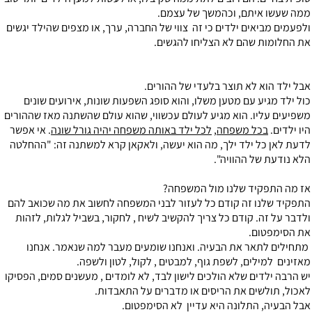
ממה שעשו איתם, וכהמשך של עצמם.
ולפעמים מביאים ילדים כי זה צווי של החברה, ערך, או מצפים שהילד יגשים
את החלומות שהם לא הצליחו להגשים.
אבל ילד הוא לא תוצר בלעדי של ההורים.
כול ילד מגיע עם מטען משלו, והוא סופג השפעות שונות, אירועים שונים
משפיעים עליו. הוא מגיע לעולם עכשווי, שהוא עולם שהשתנה מאז שההורים
היו ילדים.
בכל משפחה
,
לכל ילד באותה משפחה יהיה גורל שונה
. אי אפשר
לדעת לאן כל ילד ילך, מה הוא יעשה, ולאקאן קרא למשתנה זה: "ההחלטה
הלא נודעת של ההוויה".
אז מה התפקיד שלנו מול המשפחה?
התפקיד שלנו זה קודם כל לעזור לבני המשפחה לחשוב את מה שכואב להם
ולדבר על זה. קודם כל צריך להקשיב לשיח , לחקור, בשביל לגלות, לזהות
את הסימפטום.
מתחילים לתאר את הבעיה. ואנחנו שומעים מעבר למה שנאמר. אנחנו
מאזינים למילים, לשפת גוף, למבטים , לקול, לטון ולשפה.
יש הרבה ילדים שלא הולכים לישון לבד, לא לומדים , מעשנים סמים, הפסיקו
לאכול, תולשים את הריסים או מדברים על התאבדות.
אבל הבעיה, התלונה היא עדיין לא הסימפטום.