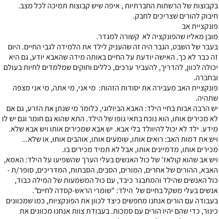
בקבוצות של הרשתות החברתיות , איפה שיש קבוצות תמיכה לכל מצב.
חיבוק להורים שצריכים לחבק.
פונקציית אב
מובן מאליו שהפונקציה לא קשורה למגדר.
בעבר של השבט, הגבר היה זה שהעניק לילד את הלמידה לגבי החיים. היום
זה כבר לא כך. האישה יודעת על החיים באותה מידה שהאבא יודע, גם היא
יכולה לכוון, להדריך, להעביר ערכים, כללים וחוקים שמלמדים לחיות בעולם
ובחברה.
פונקציית האב מעבירה את יסודות הזהות: מי אני, מי אתה, מי אני מצפה
שתהיה.
יש הרבה אבות בחיי הילד: האבא הביולוגי, כלומר מי שנתן את הזרע, גם אם
לא מכירים אותו, הוא נוכח בתאי גופו של הילד. התא שהוא גם חומר וגם יש לו
מידע. ילד לא יכול להיוולד בלי אבא. יש אבא שמכירים אותו ויש אבא שלא.
ויש את דמות האב: רואים אותו, שומעים אותו, אוהבים אותו, או שלא...
מכירים אותו, מדמיינים אותו, אבל לא תמיד מכירים בו.
ויש אב שהוא קולאז' של כול האנשים בעלי הערך שהשפיעו על הילד: האמא,
האבא, ההורים של אחרים, המורים, הסבים, הסבתות, המדריכים, סופר/ת -
כול האנשים שהילד והמתבגר כיבד, עם כול המשמעות של המילה כבוד,
אנשים בעלי משקל בחיים של הילד: "שומרי הראש-קסדה לחיים".
בעבודה עם הורים אנחנו מחפשים כיצד לכוון את הפונקציות, כמו שמכוונים
כינור, כדי שהם יהיו הורים עם סמכות. בעבודת צוות אנחנו מכוונים את