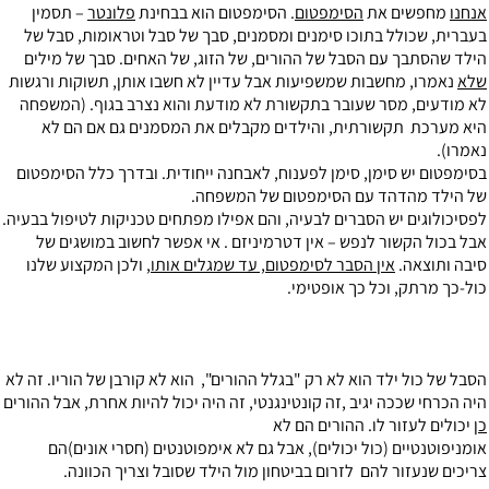
אנחנו
מחפשים את
הסימפטום
. הסימפטום הוא בבחינת
פלונטר
– תסמין
בעברית, שכולל בתוכו סימנים ומסמנים, סבך של סבל וטראומות, סבל של
הילד שהסתבך עם הסבל של ההורים, של הזוג, של האחים. סבך של מילים
שלא
נאמרו, מחשבות שמשפיעות אבל עדיין לא חשבו אותן, תשוקות ורגשות
לא מודעים, מסר שעובר בתקשורת לא מודעת והוא נצרב בגוף. (המשפחה
היא מערכת תקשורתית, והילדים מקבלים את המסמנים גם אם הם לא
נאמרו).
בסימפטום יש סימן, סימן לפענוח, לאבחנה ייחודית. ובדרך כלל הסימפטום
של הילד מהדהד עם הסימפטום של המשפחה.
לפסיכולוגים יש הסברים לבעיה, והם אפילו מפתחים טכניקות לטיפול בבעיה.
אבל בכול הקשור לנפש – אין דטרמיניזם . אי אפשר לחשוב במושגים של
סיבה ותוצאה.
אין הסבר לסימפטום, עד שמגלים אותו
, ולכן המקצוע שלנו
כול-כך מרתק, וכל כך אופטימי.
הסבל של כול ילד הוא לא רק "בגלל ההורים", הוא לא קורבן של הוריו. זה לא
היה הכרחי שככה יגיב ,זה קונטינגנטי, זה היה יכול להיות אחרת, אבל ההורים
כן
יכולים לעזור לו. ההורים הם לא
אומניפוטנטיים (כול יכולים), אבל גם לא אימפוטנטים (חסרי אונים)הם
צריכים שנעזור להם לזרום בביטחון מול הילד שסובל וצריך הכוונה.