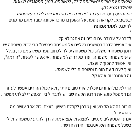
טיפולית עם הורים וחשיבותה לילד, למשפחה, בתוך המסגרות השונות
שהילד נמצא בהן.
יום זה נערך על ידי מרכז "אכוונה - אבחנה והכוונה לילד במשפחתו
ובסביבתו.
לקריאה נוספת על האופן בו מרכז אכוונה עובד אתם מוזמנים
להיכנס ל
אתר אכוונה
*
לדבר על עבודה עם הורים זה אתגר לא קל.
איך אפשר לדבר במושגים כלליים על משפחה פרטית? הרי לכול משפחה יש
רומן משפחתי משלה, כול משפחה יכולה לכתוב ספר משלה. אם כך, בגלל
שיש משפחה, משפחה, ועוד מקרה של משפחה ,אי אפשר לעשות "הוראה",
ואי אפשר להפוך ליועצת.
ואיך לעבוד עם הורים ומשפחות בלי לשפוט?.
זה האתגר! והוא לא קל.
הרי לא כול ההורים יוכלו להיות טובים יותר, ולא לכול ההורים אפשר לעזור.
גם המטפל פוגש את הרגע הקשה שבו יש להבדיל בין
האפשרי לבלתי אפשרי.
הורות זה לא מקצוע ואין מבחן לקבלת רישיון. בעצם, כול אחד עושה מה
שהוא יכול .
אנחנו המטפלים מנסים למצוא ולהמציא את הדרך להגיע למשפחה ולילד
כשכל משפחה היא אניגמה וחידה חדשה.