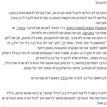
להיבהל.
ההורים לא יכולים להציל אותו מן הכאב, אבל גם לא לנטוש אותו בכאבו.
עליהם לדעת להחזיק את הקשת באופן בו הם יודעים להבדיל בין צורך
ותביעה.
והמטפל נמצא בתחנה הזאת
, כדי לעזור לאבחן אם מדובר
בצורך
, או
שמדובר
בתביעה
, תביעה שתגרום להתמכרות ולתלות.
כי התביעה שהיא לא צורך, מביאה להתענגות, שאין לה סיפוק, מביאה למן
"מתחשק לי יותר מזה", ואחר כך, למן "אני לא יכול כבר בלי זה" ולכן, זה
חשוב לחתוך את מה שנקרא התענגות באופן דחוף.
אני זוכרת מקרה בו האבא, שסבל מאד מעונשים שנתנו לו הוריו בגלל כישלון
בבית-הספר, החליט שלא להכביד על בנו בלימודים.
הדבר הסתיים בנטישה, כי הניסיון הטראומטי של ההורה לא שרת את הילד,
ובאופן לא מפתיע, סיפור הכישלון בבית הספר חזר על עצמו.
לכן חשוב כול-כך להכיר את
הילד
כשעובדים עם הורים.
להכיר בשביל לדעת להבדיל בין "הילד שהוא" ובין מה שהוא מייצג, הילד
המדומה של ההורים. לפעמים אפשר לראות איך לכול הורה מזוג ההורים יש
בן אחר.