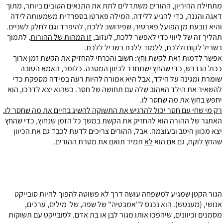
מתחילת ההיריון, ההורים משתדלים לתת את התנאים הטובים ביותר, מתוך
דאגה והגנה, כדי להגיע ללידה. המילה פארטו בספרדית משמעותה לידה
והיא נובעת מן הפועל פארטיר, שפירושו: ללכת, להיפרד וגם לחלק לשניים.
תהליך זה של ליווי כדי לאפשר ללכת, לעזוב,
זו המהות של ההורות
. לתמוך
בשביל לקום וללכת, ללמוד ללכת בשביל ללכת.
אפשר לדמות זאת לקשת וחץ: חשוב והכרחי להחזיק את הקשת זמן ארוך
ככול הנדרש, כדי שהחץ ישתחרר לכיוון המטרה. כלומר, האמא הטובה
שומרת ומגינה על הילד, אבל היא אמורה להיות רעה במידה מספקת כדי
להשאיר את הילד האהוב שלה עם תחושה של חסר. כשהוא יצא לדרכו, הוא
יחפש בחוץ את מה שחסר לו.
רק מי שחי עם חסר יכול להרגיש את התשוקה להשיג בחיים את מה שחסר לו.
האתגר של ההורה הוא להחזיק את הקשת במשך כל הזמן שנחוץ, כדי שהחץ
יצא מכוון היטב ובעוצמה. אבל, ההורים צריכים לדעת לכבד גם את הכיוון
שהחץ לוקח, גם אם הוא
לא
תמיד תואם את מטרת ההורים.
הגור הקטן שמגיע למשפחה עושה דרך לא פשוטה להפוך להיות סובייקט
אנושי, (מענטש). הוא נכנס ל"אמבטיה" של שפה, של מילים, ערכים,
מסמנים וכיוונים, שיהפכו אותו מגור לבן או בת אדם. לסובייקט עם תשוקות