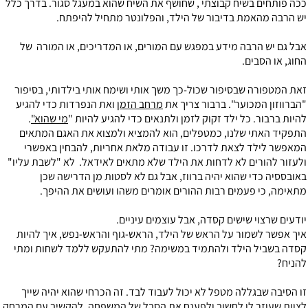
ככה פותחים בשיח קבוצתי , שחושף את השיח שהוא במעגל סגור. בדרך כלל
יש הרבה מהאמת בדיבור של הילד, והפלונטר מתחיל להיפתח.
אבל גם יש הרבה מידע במפגש עם המורים, או המדריכים, או המורה של
החוג, או הסבים.
זאת המטפורה שבסיפור שכול-כך משך אותי ושימח אותי בילדותי, בסיפור
"הברווזון המכוער". ברבור צריך את
מרחב הזמן
ואת הנפרדות כדי להגיע
להיות ברבור. כל ילד זקוק לזמן ולתנאים כדי להגיע להיות "
מי שהוא"
.
התפקיד האתי שלנו, כמטפלים, הוא להמציא ולמצוא את האגם המתאים
המאפשר לילד לצאת לדרכו. זו עבודה מלאת אחריות, להבחין באפשרי
ולעזור להורים לא לדחות את הילד שלא מתאים לאידאל. לא "לשבת עליו"
באובססיה כדי שהוא יהיה ברווז, אבל גם לא לסטות מן הדרישה שכן
מתאימה, כי פעמים רבות ההורים אומרים משהו ועושים את ההיפך.
יודעים שרצוי שישים קסדה, אבל עוצמים עיניים.
איך אפשר לשמור על הראש של הילד, הראש-גוף והראש-נפש, איך להיות
קסדה בשביל הילד ולהתמיד במשימה? מתי להתעקש ללמד לשחות ומתי
להניח?
זו הסיבה שבגללה מטפל לא יכול לעבוד לבד. זה הכרחי שהוא יהיה שייך
לצוות שעוזר לו לחשוב ולפענח את הסבל של המשפחה, להקשיב עם המרחק