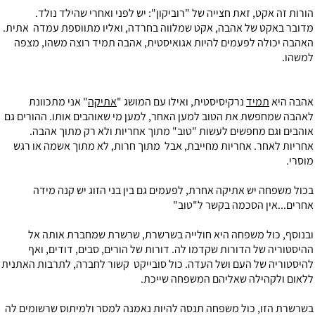
הורות זה אקט, זאת חצייה של "רוביקון": יש לפני ואחרי שהילד נולד.
מדובר באקט של אהבה, אקט שמלווה בחרדה, ואליו מתווספת עמדה אתית.
האהבה יכולה לפעמים להיות אגואיסטית, אהבה תמיד רוצה משהו, מצפה
למשהו.
אהבה היא
תמיד
נרקיסיסטית, ואילו עם המושג "
אתיקה
" אני מתכוונת
לאהבה שמחפשת את הטוב למען האחר, למען מי שאוהבים אותו. ההורים גם
אוהבים וגם מחפשים לעשות "טוב" מתוך אחריות ולא רק מתוך אהבה.
אחריות לאחר. אחריות מחייבת, אבל מתוך חרות, לא מתוך אשמה או רגש
מוסרי.
בכול משפחה יש אתיקה אחרת, לפעמים גם בין בני הזוג יש קנה מידה
אחרים...אין הסכמה בקשר ל"טוב"
ובנוסף, כול משפחה היא חולייה בשרשרת, שרשרת שמחברת אותה אל
ההיסטוריה של הדורות שקדמו לה. דורות של הורים, סבים, דודים, ואף
להיסטוריה של העם ושל העדה. כול סובייקט קשור לחברה, לתרבות האתנית
ללאום ולקהילה שאליהם המשפחה שייכת.
בשרשרת הזו, כול משפחה תנסה להיות נאמנה למסר ולמיתוס שרשומים לה