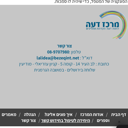
הפונקציה של המטפל, כדי שיהיה לו סמכות.
צור קשר
טלפון :
08-9707980
דוא”ל :
lalidea@bezeqint.net
כתובת : לב העיר 14 - קומה 5 - קניון עזריאלי - מודיעין
שלוחה בירושלים - במושבה הגרמנית
דף הבית
/
אודות המרכז
/
איך פונים אלינו?
/
הנהלה
/
מאמרים
וספרים
/
היחידה לטיפול בחידוש קשר
/
צור קשר
✕