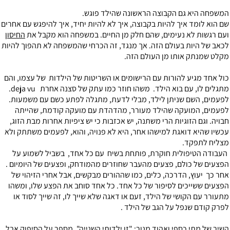
המשפחה היא גם הקבוצה הראשונה שהילד פוגש.
שם הוא לומד איך להיות בקבוצה, איך לא להיות יחיד, איך להיפגש עם אחרים
ועם רגשות לא נעימים, שהם חלק מן החיים. במשפחה הוא מקבל את
החיסון
לכאב של היות בעולם הזה. אך מנגד, זה הכרחי שהמשפחה לא תהפוך להיות
מקלט שמנתק אותו מן העולם הזה.
כול אחד מגיע להורות עם הרישומים או השריטות של הילדות של עצמו, והם
מתגלים לו, עם בוא הילד. משהו חוזר כמו עתק של סצנה אחרת deja vu.
לפעמים, השם שניתן לילד, מבלי לדעת, מתגלה לפתע כשם עם משמעות.
לפעמים, המועקה שהילד מעורר, מהדהדת עם מועקה קודמת, שהייתה
חבויה. וגם הזוגיות הרי משתנה, יש אכזבות כי יש ציפיות אחרות מבת הזוג,
עכשיו שהיא דואגת למישהו אחר, היא לא פנויה, והוא, לפעמים משתתק ולא
מצליח לתפקד.
העבודה הטיפולית חוקרת, פותחת בשיח עם כל אחד, בשביל לשמוע על
הפצעים של כולם, פצעים מהעבר שחוזרים מהמודחק, ופצעים של היומיום .
אחר כך יעוץ, הדרכה, כלים, כמו שההורים מבקשים, אבל אחרי הזיהוי של
הפצעים ששייכים לסיפור של כל אחד. כל אחד סוחב את הפצע שלו, ומשהו
מתעורר עם הקושי של הילד, זעם או דאגה שלא שייך לו, זה שייך לסוד או
לפרק קודם שנפל על הגב של הילד .
השיר של מתי כספי ואהוד מנור: "זו ילדותי השנייה", מספר על הסיפוק אבל