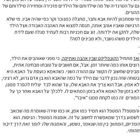
גם על הטרגדיה של מה שילדותם של הילדים מזכירה ומחזירה מילדותם של
ההורים.
מי שמתכוון להיות אבא וחבר, מתגלה כמנוכר וקר כפי שהיה אביו. מי שלא
הרגישה שאביו אוהב אותה, תנסה למצוא את האהבה האבודה אצל הילד
שלה, לתקן את ילדותה. זוג עם תכניות רבות לעתיד מגלה שעם לידת
הילדים משהו נשבר, ולא מבינים למה?
ואז
מתחיל
הקונפליקט שבין אהבה ואתיקה
, כי מפני שאוהבים את הילד,
רוצים אותו כמה שיותר זמן. אבל, אם חושבים על טובתו מבחינה אתית,
מבינים שחשוב לו הקשר עם ההורה השני. כשהאמא כועסת על האבא היא
בטוחה שזה נכון לדבר עם הילד על כמה שהאבא הוא בן אדם גרוע, לא רציני,
לא אמין. אבל הוא צריך את האבא שלו, עד שהוא לבד יצליח להפרד ממנו,
לא בזמן של האמא אלא בזמן המתאים לו. ללכלך על האבא ואחר כך על
המורים זה כמו לקחת ממנו "איבר".
והמטפל? המטפל הוא תמיד כמו אמן, או כמו שירה שאומרת מה שכואב
לשמוע בדרך שמאפשרת לחשוב על זה. אומנות המטפל : הניסוח. הוא
המדיום, המתווך בין מה שנאמר, נשמע, והאמנות שלו לומר זאת דרך דיבור
מהותי.