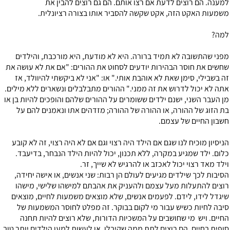
למענה. הם רוצים לדעת אם רצו אותם. הם גם רוצים להבין את
משמעות האקט הזה, אקט שקשה להסביר אותו בצורה רציונלית.
למה?
מפני שהתשובה לא תמיד ברורה. היא לא מודעת, היא מורכבת, והילדים
שחשים את חוסר הבהירות יודעים לסחוט את ההורים: "אם את לא עושה את
זה בשבילי, סימן שאת לא אוהבת אותי." או: "אני לא ביקשתי להיוולד, אז
אתה לא יכול לדרוש את זה ממני." ההורים מתבלבלים ונשארים ללא מילים.
מן העבר השני, ישנם ילדים ששומרים על ההורים שלהם והופכים להיות בן או
בת הזוג של ההורה, או ההורה של ההורה; מזדהים אתו ונאמנים להם על
חשבון החיים של עצמם.
הניסיון מוכיח לנו שגם אם הילד היה רצוי וגם אם לא היה רצוי, זה לא קובע
כלום. ילד שמגיע במקרה, ללא תכנון, יכול להיות הילד הנבחר, בדיעבד.
וילד מאד רצוי יכול לאכזב או להרגיש לא שייך, זר.
הסיבות לכך שילדים מגיעים לעולם הן רבות: שני אנשים, או אישה יחידה,
רוצים להתעלות מעל עצמם ולהעניק את אהבתם למישהו שלישי, מישהו
שיגדל לידו, לידם. לפעמים אנשים, שלא מוצאים משמעות לחיים, מוצאים
סיבה לחיות כשיש עבור מי לקום בבוקר. זה מפלט לחוסר המשמעות של
החיים. ויש מי שחושבים על המשכיות הדורות, שלא רוצים להיות תחנה
סופית בחיים. הם רוצים לתת ממה שקיבלו, או לעשות למען הילדים יותר טוב